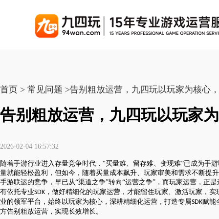
游戏联运系统
游戏陪玩系统
聚合版
游戏直播系统
游戏库
解
手游联运系统
游戏陪玩系统
聚合版联运系统
游戏直播系统
首页 > 常见问题 >告别粗放运营，九四玩以玩家为核心
手游列表
千款游戏任意运营
变现模式多样(订单、礼物、招商加盟)
豪华配置，功能强大
观看流畅，高清画质
上千款游戏，款款吸金
告别粗放运营，九四玩以玩家为
页游联运系统
陪玩PC官网
PC官网
游戏开播助手
PC官网、CPS系统…等
自适应所有终端机型，引流更方便
H5游戏列表
全新 UI 界面，功能
原生开发，快速开播，
热门游戏、大厂游戏、高分成
2026-02-04 16:57:32
H5游戏联运系统
陪玩APP
游戏APP
随着手游行业进入存量竞争时代，
“买量难、留存难、变现难”已成为手
快速启动，无须下载在线即玩
在线点单陪玩，语音聊天室...等
游戏社区化运营，新版
页游列表
量就能轻松盈利，但如今，随着买量成本飙升、玩家审美和需求不断提升
热门经典页游、高分成
手游联运的竞争，早已从“渠道之争”转向“运营之争”，而玩家运营，正
游戏联运系统（海外版）
陪玩后台管理系统
后台管理系统
有依托专业
，做好精细化的玩家运营，才能留住玩家、激活玩家，实现
SDK
业的领军平台，始终以玩家为核心，深耕精细化运营，打造专属
赋能
支持多国语言，多种国际支付
一站式管理陪玩技师/订单/玩家数据...
游戏、玩家、资金一站
SDK
小程序游戏列表
方告别粗放运营，实现长效增长。
千款热门游戏，精品热推