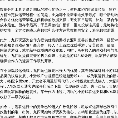
数据分析工具更是九四玩的核心优势之一，依托
实时采集拉新、留存
SDK
方精准定位运营过程中的问题，比如哪个拉新渠道效果最好、哪个活动转
合作方优化运营策略提供科学的数据支撑，避免盲目运营。比如，某合作
成本最低、留存率最高，于是调整推广预算，重点投放该渠道，最终将拉
护功能，全方位保障玩家数据和合作方运营数据的安全，避免数据泄露、
此外，九四玩还为合作方提供优质的游戏资源和完善的售后保障，搭配
S
多家知名游戏研发厂商合作，接入了上百款优质手游，涵盖传奇、仙侠、
间筛选游戏，就能获得优质的游戏资源；同时，所有接入的游戏都可与九
适配。九四玩提供完善的售后保障，无论是游戏
处理、玩家投诉解决
BUG
确保合作方的运营工作顺利开展。
在小游戏联运领域，九四玩也展现出强大的优势，其专属
针对小游戏
SDK
品类的快速发展，小游戏广告规模已经超越游戏
，成为联运行业的新
APP
力，搭配专属
，开发者不用重新写代码，小时级就能完成接入，大幅
SDK
程，
双端互通客户端开启后台下载，实现静默安装、边下边玩，大幅
APK
保障玩家体验的连贯性。某合作方通过九四玩的小游戏联运支持和
赋
SDK
收获了丰厚的收益。
如今，手游联运行业的竞争已经进入白热化阶段，粗放式运营早已没有生
效盈利的唯一出路。九四玩始终以玩家为核心，以精细化运营为抓手，以
资源保障，帮助无数合作方告别粗放运营，突破盈利瓶颈，实现长效增长