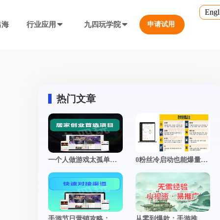
Engl
出海
行业应用
九四玩学院
申请试用
官方培训
行业对比
转游福利
5.0
游戏直播课程
行业对比
等价兑换游戏币，新游引流利器
定义、开放式...
营销必备工具
热门文章
帮您甄选最优质的产品和服务
公众号折扣充值
使用公众号一键充值，快捷方便
防沉迷...等
工具，快速引流
大转盘（抽奖）
一个人做游戏太孤单？现在开发者都在用这3种方式找“搭子” | 附真实经验分享
0粉丝冷启动也能爆量？手游推广撬动自然流量的底层逻辑
抽奖营销活动，增加玩家留存率
通道...等
上增加数据监控
自定义专题页
让您的游戏平台与众不同
不一样的游戏体验
短信接口
手游节日营销攻略：借势热点策划专属活动，引爆转化率飙升
从零到爆款：手游推广全攻略，揭秘打造现象级游戏的制胜法则