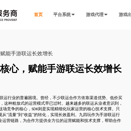
首页
平台系统
游戏代理
游戏
发行系统
游戏社交系统
联运SDK
产品插件
决方案
厂商入驻
游戏社区系统
游戏发行系统
游戏联运SDK 
聊天工具包
，赋能手游联运长效增长
手游代理流程
厂商入驻
低成本快速搭建，一键分发
私域化运营，提升产品黏性
全新版本，功能自
网络推广，聊天
代理流程、条件、前期准备
联系电话：400-869-9305
核心，赋能手游联运长效增长
SDK4.0发行版
游戏圈子系统
游戏联运SDK
短视频工具包
模块重新划分
数据互通
H5代理流程
兼容性强，低门槛融入下级SDK
打造社区氛围，维护玩家情感
登录注册、充值、
短视频营销必备
带你了解H5游戏的前世今生
渠道端后台
IM 即时通讯系统
海外联运SDK
广告转化追踪
游联运行业的普遍困境。曾经，不少联运合作方依靠渠道优势、低价买
强势来袭
自定义分成，多等级权限
私信、支持文字、图片、短视频等
多语言、海外充值
转化追踪的基础
页游代理流程
，这种粗放式的运营模式早已过时。越来越多的联运从业者意识到，
代理流程、条件、前期准备
是这场竞争的核心，
则是实现精细化玩家运营的核心技术支撑。只
SDK
发行端后台
游戏SDK定制
三方短信接口
从“流量”到“收益”的转化，实现长效盈利。九四玩作为手游联运行
全运营链路，为合作方提供全方位的运营赋能和技术支撑，帮助合作
管理
低成本管理，数据可视化
需求定制，打造
用于对接第三方
94智投
八年推广团队致力帮助中小游戏公司买量投流