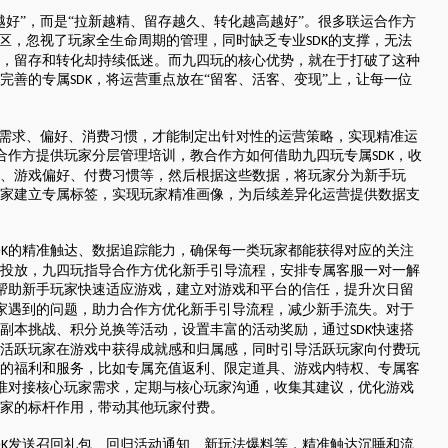
省钱卡
越好”，而是“拉新越精、留存越久、转化越高越好”。很多联运合作方
定
提高消费动机，
误区，忽视了玩家全生命周期的管理，同时缺乏专业
的支撑，无法
SDK
94PAY支付
，留存和转化却持续低迷。而九四玩的核心优势，就在于打破了这种
致力于为全球游戏企业提供领先的支付服务
完善的专属
，将运营重点放在“留客、活客、变现”上，让每一位
SDK
一元买号
方便
使账号流通，增
的需求、偏好、消费习惯，才能制定出针对性的运营策略，实现精准运
合作方提供玩家分层管理培训，教合作方如何借助九四玩专属
，收
SDK
、游戏偏好、付费习惯等，然后根据这些数据，将玩家分为新手玩
盟商
家建立专属标签，实现玩家精准画像，为后续差异化运营提供数据支
的精准触达、数据追踪能力，确保每一类玩家都能获得对应的关注
DK
利器
投放，九四玩指导合作方优化新手引导流程，安排专属客服一对一解
帮助新手玩家快速适应游戏，建立对游戏和平台的信任，提升次日留
家遇到的问题，助力合作方优化新手引导流程，减少新手流失。对于
副本挑战、积分兑换等活动，设置丰富的活动奖励，通过
快速搭
SDK
活跃玩家在游戏中获得成就感和归属感，同时引导活跃玩家向付费玩
的福利和服务，比如专属充值返利、限定道具、游戏内特权、专属客
准对接核心玩家需求，定期与核心玩家沟通，收集其建议，优化游戏
家的标杆作用，带动其他玩家付费。
发送召回礼包、回归活动通知、新玩法爆料等，精准触达沉睡和流
DK