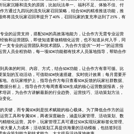
析玩家沉睡和流失的原因，比如玩法单一、福利不足、体验不佳、付
作方通过九四玩的流失玩家召回策略，结合
的精准推送功能，推
SDK
最终将流失玩家召回率提升了
，召回玩家的复充率达到了
，有
40%
25%
专业的运营支持，搭配
的高效落地能力，让合作方无需专业运营
SDK
经验和运营团队，即使知道要做精细化运营，也不知道从何入手，同
了一支专业的运营团队和技术团队，为合作方提供“一对一”的运营指
运营人员全程协助，每一项
功能都有技术人员落地指导，帮助合作
SDK
到具体的时间、内容、方式，结合
功能，让合作方有章可循。比
SDK
要策划的互动活动，可借助
快速搭建、实时统计效果；每月需要开
SDK
落地。在玩家维护上，指导合作方每日查看
反馈的玩家社群数据、
SDK
数据分析上，指导合作方每周查看
生成的核心运营数据报表，分
SDK
术培训，为合作方讲解最新的行业趋势、运营技巧、活动策划方法，
业变化。
的关键，而专属
则是技术赋能的核心载体。为了降低合作方的运
SDK
运营工具和专属
，两者深度融合，涵盖玩家管理、活动策划、数
SDK
的精细化运营。其中，玩家管理工具可通过
实现玩家标签化管理、
SDK
省大量人力成本；活动策划工具提供海量的活动模板，包括签到活
需专业策划能力和技术能力，大大提升活动落地效率。