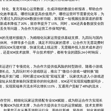
、转化、复充等核心运营数据，生成详细的数据分析报表，帮助合作
化效率最高、哪些玩家是高价值用户、哪些运营环节需要优化等，为
方通过九四玩的
数据分析功能，发现某一短视频拉新渠道的获客
SDK
新成本降低了
，留存率提升了
。同时，
还具备数据安全防
20%
15%
SDK
丢失等问题，为合作方的运营工作保驾护航。
的无缝对接能力，为精细化玩家运营提供基础支撑。九四玩与国内
DK
休闲、卡牌等多个品类，满足不同玩家的需求，让合作方无需花费时
四玩
无缝对接，快速完成上线运营，无需额外投入技术成本进行
SDK
，还是
技术故障、平台技术维护，都有专业的团队
小时响应，
SDK
24
联运进行了专项优化，为合作方提供低风险的转型路径。随着小游戏
增长点。九四玩针对小游戏联运，推出了“微信小游戏一键转换”能
降低开发门槛；同时通过
实现“双端互通”，玩家优先进入小游戏进
SDK
缩短从轻度体验到深度留存的转化路径，
还可实现双端数据同步，
SDK
能，实现双端单月流水环比增长
，互通用户贡献了
的流水，
115%
48%
存空间，精细化玩家运营搭配专业
赋能，成为联运合作方实现长
SDK
专属
为技术支撑，为合作方提供全方位的运营赋能、技术支撑和
SDK
。如果您正在从事手游联运行业，面临拉新难、留存低、转化差的困