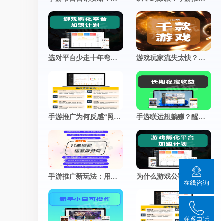
推广小程序
官网小程序，推广更方便
促进用户付费
查看更多
加游戏活跃度
选对平台少走十年弯路：一套靠谱的手游联运系统，到底长什么样？
游戏玩家流失太快？这5个运营妙招，让留存率飙升！
手游推广为何反感“照骗”？真实体验，才是留存的终极密码
手游联运想躺赚？醒醒！这几个运营细节，才是决定你收入的分水岭
手游推广新玩法：用朋友圈“人设”撬动真实用户关注
为什么游戏公司宁愿“慢工出细活”？揭秘细节控背后的商业智慧
在线咨询
联系电话