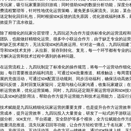
失玩家，吸引玩家重新回归游戏；同时借助
的数据分析功能，深度分
SDK
费流程繁琐等，针对性地优化运营策略，避免更多玩家流失。比如，某合
送定制化回归礼包，同时根据
反馈的流失原因，优化游戏福利体系，
SDK
效提升了流水收益。
除了精细化的玩家分层管理，九四玩还为合作方提供标准化的运营流程和
团队，也能做好精细化运营。很多中小联运合作方，由于缺乏专业的运营
时缺乏技术能力，无法实现
的高效运用。针对这一痛点，九四玩组建
SDK
导和
技术支持，从拉新、留存到转化、复充，每一个环节都有专业的
SDK
方解决运营和技术过程中遇到的各种问题。
在运营流程上，九四玩制定了标准化的操作规范，将每一个运营动作细化
如，每日需要推送的福利消息，可通过
批量推送、精准触达；每周需
SDK
展的充值活动，可通过
配置活动规则、同步活动福利，确保活动高效
SDK
疑问反馈，及时回复玩家疑问，定期与核心玩家沟通，收集玩家建议；在
析运营效果，优化运营策略。同时，九四玩还定期开展运营培训和
技
SDK
以及
的进阶用法，帮助合作方提升运营能力和技术运用能力，适应行
SDK
技术赋能是九四玩精细化玩家运营的重要支撑，也是提升合作方运营效率
营成本，提升运营效率，九四玩投入大量资金，研发了一站式的手游联运
据分析、
支付、平台搭建、安全防护等多个模块，全方位赋能合作方
SDK
批量消息推送、流失玩家召回等功能，让合作方轻松管理上千名玩家，节
动、充值活动、互动活动等，合作方可一键修改、通过
快速上线，无
SDK