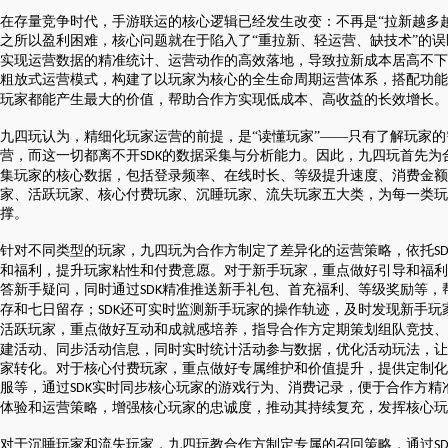
行业对比
推广员系统
在存量竞争时代，手游联运的核心逻辑已经发生改变：不再是
“拉新越多
帮您甄选最优质的产品和服务
五级分销，分成比例自
之所以盈利困难，核心问题就在于陷入了“重拉新、轻运营、缺技术”的
实现运营数据的精准统计、运营动作的高效落地，导致拉新成本居高不下
粗放式运营模式，构建了以玩家为核心的全生命周期运营体系，搭配功能
推广助手APP
玩家都能产生最大的价值，帮助合作方实现低成本、高收益的长效增长。
移动办公，发展玩家更
九四玩认为，精细化玩家运营的前提，是
“读懂玩家”——只有了解玩家
营，而这一切都离不开
的数据采集与分析能力。因此，九四玩首先为
SDK
招商加盟系统
集玩家的核心数据，包括登录频率、在线时长、等级提升速度、消费金额
一键贴牌，快速发展加
家、活跃玩家、核心付费玩家、沉睡玩家、流失玩家五大类，为每一类玩
撑。
聚合盒子PC端
针对不同类型的玩家，九四玩为合作方制定了差异化的运营策略，依托
S
全新UI上线，引流新
和福利，提升玩家粘性和付费意愿。对于新手玩家，重点做好引导和福利
答新手疑问，同时通过
精准推送新手礼包、首充福利、等级奖励等，
SDK
千款热门游戏
存和七日留存；
还可实时监测新手玩家的操作轨迹，及时发现新手玩
SDK
活跃玩家，重点做好互动和成就感培养，指导合作方定期策划组队竞技、
包含多款大厂S级游戏
建活动、同步活动信息，同时实时统计活动参与数据，优化活动玩法，让
家转化。对于核心付费玩家，重点做好专属维护和价值提升，提供定制化
服等，通过
实时同步核心玩家的游戏行为、消费记录，便于合作方精
SDK
体验和运营策略，增强核心玩家的忠诚度，推动其持续复充，发挥核心玩
对于沉睡玩家和流失玩家，九四玩教合作方制定专属的召回策略，通过
S