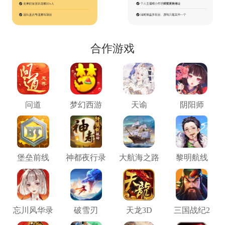
合作游戏
问道
梦幻西游
天谕
阴阳师
堡垒前线
神都夜行录
大航海之路
黎明航线
忘川风华录
破雪刃
天龙3D
三国战纪2