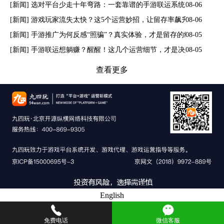
[新闻] 选对平台少走十年弯路：一套靠谱的手游联运系统，到底长什
08-06
[新闻] 游戏玩家流失太快？这5个运营妙招，让留存率飙升！
08-06
[新闻] 手游推广为何反感“照骗”？真实体验，才是留存的终极密码
08-05
[新闻] 手游联运想躺赚？醒醒！这几个运营细节，才是决定你收入的
08-05
查看更多
English
免费电话
微信客服