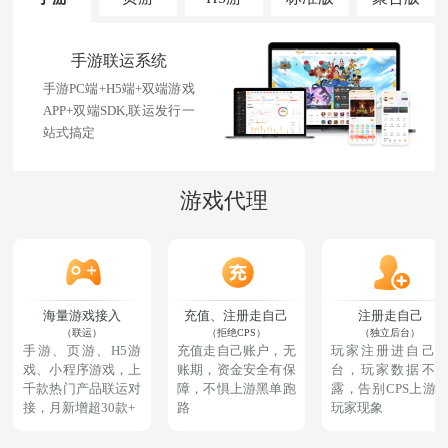
手游联运系统
手游PC端+H5端+双端游戏
APP+双端SDK,联运发行一
站式搞定
游戏代理
页游联运系统
海量游戏接入
充值、注册走自己
注册走自己
适合网页游戏联运、混
（联运）
（拒绝CPS）
（独立后台）
服、公会自立平台
手游、页游、H5游
充值走自己账户，无
玩家注册进自己
戏、小程序游戏，上
账期，资金安全有保
台，玩家数据不
千款热门产品联运对
障，不惧上游黑单跑
露，告别CPS上游
接，月新增超30款+
路
玩家现象