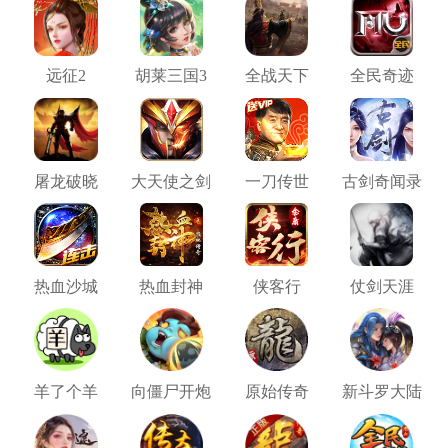
远征2
胡莱三国3
全战天下
全民奇迹
屠龙破晓
大天使之剑
一刀传世
古剑奇闻录
热血沙城
热血封神
侠客行
仗剑天涯
羊了个羊
向僵尸开炮
原始传奇
新斗罗大陆