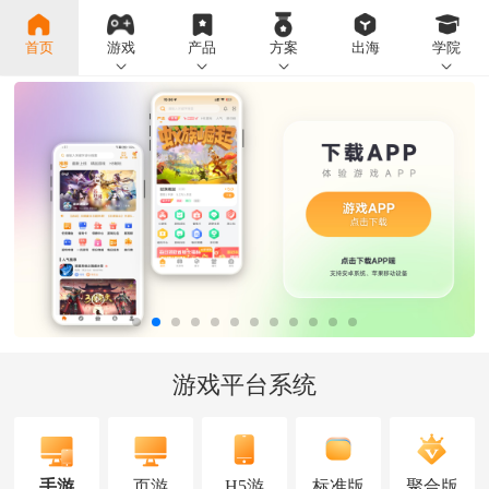
首页
游戏
产品
方案
出海
学院
游戏平台系统
手游
页游
H5游
标准版
聚合版