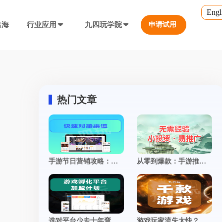
Engl
出海
行业应用
九四玩学院
申请试用
官方培训
行业对比
转游福利
5.0
游戏直播课程
行业对比
等价兑换游戏币，新游引流利器
定义、开放式...
营销必备工具
热门文章
帮您甄选最优质的产品和服务
公众号折扣充值
使用公众号一键充值，快捷方便
防沉迷...等
工具，快速引流
大转盘（抽奖）
手游节日营销攻略：借势热点策划专属活动，引爆转化率飙升
从零到爆款：手游推广全攻略，揭秘打造现象级游戏的制胜法则
抽奖营销活动，增加玩家留存率
通道...等
上增加数据监控
自定义专题页
让您的游戏平台与众不同
不一样的游戏体验
短信接口
选对平台少走十年弯路：一套靠谱的手游联运系统，到底长什么样？
游戏玩家流失太快？这5个运营妙招，让留存率飙升！