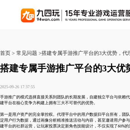
游戏联运系统
游戏陪玩系统
聚合版
游戏直播系统
游戏库
解
手游联运系统
游戏陪玩系统
聚合版联运系统
游戏直播系统
首页 > 常见问题 >搭建专属手游推广平台的3大优势，
手游列表
千款游戏任意运营
变现模式多样(订单、礼物、招商加盟)
豪华配置，功能强大
观看流畅，高清画质
上千款游戏，款款吸金
搭建专属手游推广平台的3大优
页游联运系统
陪玩PC官网
PC官网
游戏开播助手
PC官网、CPS系统…等
自适应所有终端机型，引流更方便
H5游戏列表
全新 UI 界面，功能
原生开发，快速开播，
热门游戏、大厂游戏、高分成
2025-09-26 17:37:55
H5游戏联运系统
陪玩APP
游戏APP
手游推广的模式选择直接关系到团队的长期发展，自建独立平台与依赖代
快速启动，无须下载在线即玩
在线点单陪玩，语音聊天室...等
游戏社区化运营，新版
页游列表
建平台在核心竞争力构建上拥有三大不可替代的优势。
热门经典页游、高分成
游戏联运系统（海外版）
陪玩后台管理系统
后台管理系统
第一是用户资产的完全掌控权。代理平台中的用户数据归平台所有，团队
支持多国语言，多种国际支付
一站式管理陪玩技师/订单/玩家数据...
游戏、玩家、资金一站
淀用户行为数据，通过画像分析精准推送活动与内容，甚至邀请用户参与
小程序游戏列表
建平台的社群运营，让玩家投票决定新角色技能设计，不仅实现了
的
60%
千款热门游戏，精品热推