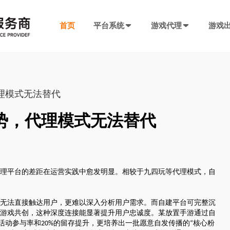
首页
平台系统
游戏代理
游戏
发行系统
游戏社交系统
联运SDK
产品插件
决方案
厂商入驻
游戏社区系统
游戏发行系统
游戏联运SDK 
聊天工具包
代理模式无法替代
手游代理流程
厂商入驻
低成本快速搭建，一键分发
私域化运营，提升产品黏性
全新版本，功能自
网络推广，聊天
代理流程、条件、前期准备
联系电话：400-869-9305
势，代理模式无法替代
SDK4.0发行版
游戏圈子系统
游戏联运SDK
短视频工具包
模块重新划分
数据互通
H5代理流程
兼容性强，低门槛融入下级SDK
打造社区氛围，维护玩家情感
登录注册、充值、
短视频营销必备
带你了解H5游戏的前世今生
渠道端后台
IM 即时通讯系统
海外联运SDK
广告转化追踪
理平台的差距在运营实践中愈发明显。相较于九四玩等代理模式，自
强势来袭
自定义分成，多等级权限
私信、支持文字、图片、短视频等
多语言、海外充值
转化追踪的基础
页游代理流程
代理流程、条件、前期准备
发行端后台
游戏SDK定制
三方短信接口
无法直接触达用户，更难以深入分析用户需求。而自建平台可完整沉
管理
低成本管理，数据可视化
需求定制，打造
用于对接第三方
游戏共创，这种深度连接能显著提升用户忠诚度。某放置手游通过自
94智投
活动参与率和
的留存提升，更培养出一批愿意自发传播的
核心粉
20%
“
八年推广团队致力帮助中小游戏公司买量投流