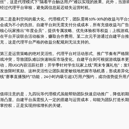
丝
，这是代理模式下
隔着平台触达用户
难以实现的效果。此外，当游
”
“
”
行业对比
推广员系统
经过代理平台审核，避免因信息延迟错失运营时机。
帮您甄选最优质的产品和服务
五级分销，分成比例自
第二是盈利空间的最大化。代理模式下，团队需将
的收益与平台
10%-30%
会成为不小的负担。自建平台则无需支付分成成本，所有充值收益与广告
推广助手APP
核心玩家推出
年度会员
，提供专属攻略、优先体验权等权益；上线游戏
“
”
移动办公，发展玩家更
在平台开设联合活动板块，赚取合作费用。某二次元手游通过自建平台推
充，这是代理平台严格的收益分配规则无法支持的。
招商加盟系统
一键贴牌，快速发展加
第三是运营策略的绝对灵活性。代理平台对活动形式、推广节奏有严格限
戏冲突，导致团队难以快速响应市场变化。自建平台则可根据游戏版本更
动，用
内容活跃社群；开学季针对学生玩家上线
周末专属礼包
；发
UGC
“
”
聚合盒子PC端
发放限时奖励。这种灵活性让团队能更敏锐地把握市场机遇，形成差异化
全新UI上线，引流新
线
赛事直播预约
功能，
小时内吸引超
万用户预约，成功借势提升用
“
”
24
3
千款热门游戏
值得注意的是，九四玩等代理模式虽能帮助团队快速启动推广，降低初期
包含多款大厂S级游戏
渐凸显。自建平台虽需投入一定的搭建与运营成本，却能为团队打造长期
掌控权，正是实现持续增长的关键。