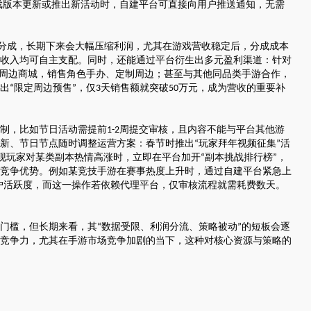
戏版本更新或推出新活动时，自建平台可直接向用户推送通知，无需
省钱卡
定
提高消费动机，
94PAY支付
分成，长期下来会大幅压缩利润，尤其在游戏营收稳定后，分成成本
致力于为全球游戏企业提供领先的支付服务
收入均可自主支配。同时，还能通过平台衍生出多元盈利渠道：针对
一元买号
周边商城，销售角色手办、定制周边；甚至与其他同品类手游合作，
方便
使账号流通，增
出
限定周边预售
，仅
天销售额就突破
万元，成为营收的重要补
“
”
3
50
盟商
制，比如节日活动需提前
周提交审核，且内容不能与平台其他游
1-2
新、节日节点随时调整运营方案：春节时推出
玩家拜年视频征集
活
“
”
现玩家对某类副本热情高涨时，立即在平台加开
副本挑战排行榜
，
“
”
竞争优势。例如某竞技手游在赛事热度上升时，通过自建平台紧急上
利器
户活跃度，而这一操作若依赖代理平台，仅审核流程就需耗费数天。
门槛，但长期来看，其
数据受限、利润分流、策略被动
的短板会逐
“
”
竞争力，尤其在手游市场竞争加剧的当下，这种对核心资源与策略的