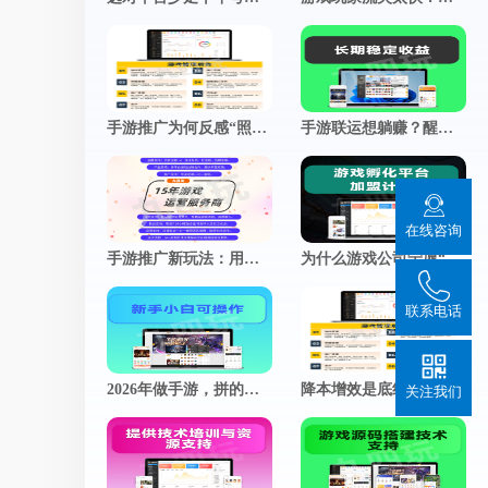
推广小程序
官网小程序，推广更方便
促进用户付费
查看更多
加游戏活跃度
手游推广为何反感“照骗”？真实体验，才是留存的终极密码
手游联运想躺赚？醒醒！这几个运营细节，才是决定你收入的分水岭
在线咨询
手游推广新玩法：用朋友圈“人设”撬动真实用户关注
为什么游戏公司宁愿“慢工出细活”？揭秘细节控背后的商业智慧
联系电话
2026年做手游，拼的不是技术，而是谁更懂玩家的心
降本增效是底线，好玩才是游戏的灵魂
关注我们